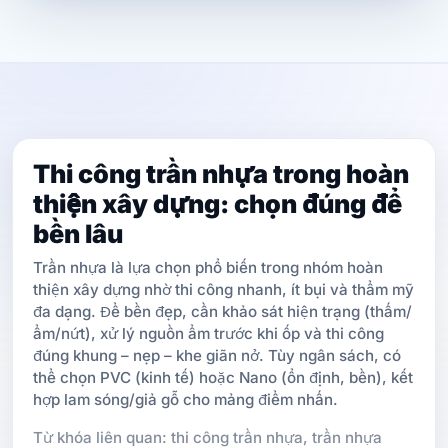
Thi công trần nhựa trong hoàn
thiện xây dựng: chọn đúng để
bền lâu
Trần nhựa là lựa chọn phổ biến trong nhóm hoàn
thiện xây dựng nhờ thi công nhanh, ít bụi và thẩm mỹ
đa dạng. Để bền đẹp, cần khảo sát hiện trạng (thấm/
ẩm/nứt), xử lý nguồn ẩm trước khi ốp và thi công
đúng khung – nẹp – khe giãn nở. Tùy ngân sách, có
thể chọn PVC (kinh tế) hoặc Nano (ổn định, bền), kết
hợp lam sóng/giả gỗ cho mảng điểm nhấn.
Từ khóa liên quan: thi công trần nhựa, trần nhựa