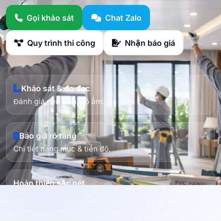
Gọi khảo sát
Chat Zalo
Quy trình thi công
Nhận báo giá
Khảo sát & đo đạc
Đánh giá nền trần, độ ẩm.
Báo giá rõ ràng
Chi tiết hạng mục & tiến độ.
Hoàn thiện sắc nét
Mối ghép gọn, nẹp chỉ đẹp.