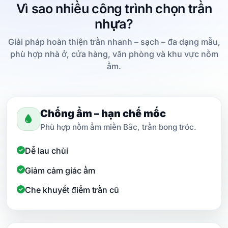
Mẹo: Gửi ảnh hiện trạng + diện tích ước lượng để báo
Vì sao nhiều công trình chọn trần
giá nhanh & hạn chế phát sinh.
nhựa?
Giải pháp hoàn thiện trần nhanh – sạch – đa dạng mẫu,
phù hợp nhà ở, cửa hàng, văn phòng và khu vực nồm
ẩm.
Chống ẩm – hạn chế mốc
Phù hợp nồm ẩm miền Bắc, trần bong tróc.
Dễ lau chùi
Giảm cảm giác ẩm
Che khuyết điểm trần cũ