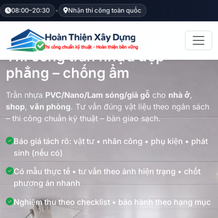
08:00–20:30
•
Nhận thi công toàn quốc
Trần PVC/Nano
Gọn sạch – ít bụi
Bảo hành rõ ràng
Thi công trần nhựa đẹp –
phẳng – chống ẩm
Trần nhựa
PVC/Nano/Lam sóng/giả gỗ
cho
nhà ở
,
shop
,
văn phòng
. Tư vấn đúng vật liệu theo ngân sách
– thi công chuẩn kỹ thuật – bàn giao sạch.
Báo giá tách rõ: vật tư • nhân công • phụ kiện • phát
sinh (nếu có)
Có mẫu thực tế • tư vấn theo ảnh hiện trạng • chốt
phương án nhanh
Nghiệm thu theo checklist • bảo hành theo hạng mục