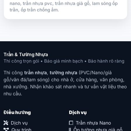
nano, trần nhựa pvc, trần nhựa giả gỗ, lam sóng ốp
trần, ốp trần chống ẩm.
Trần & Tường Nhựa
Thi công trọn gói • Báo giá minh bạch • Bảo hành rõ ràng
Thi công
trần nhựa
,
tường nhựa
(PVC/Nano/giả
gỗ/vân đá/lam sóng) cho nhà ở, cửa hàng, văn phòng,
nhà xưởng. Nhận khảo sát nhanh và tư vấn vật liệu theo
nhu cầu.
Điều hướng
Dịch vụ
Dịch vụ
Trần nhựa Nano
Quy trình
Ốp tường nhựa giả gỗ