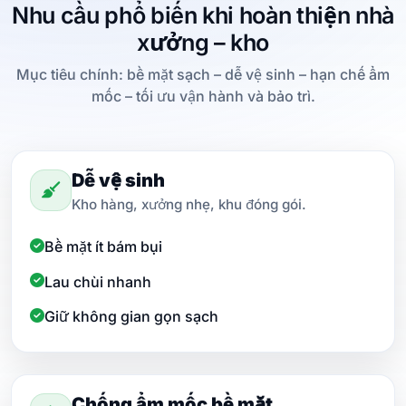
đề xuất vật liệu phù hợp.
Nhu cầu phổ biến khi hoàn thiện nhà
xưởng – kho
Mục tiêu chính: bề mặt sạch – dễ vệ sinh – hạn chế ẩm
mốc – tối ưu vận hành và bảo trì.
Dễ vệ sinh
Kho hàng, xưởng nhẹ, khu đóng gói.
Bề mặt ít bám bụi
Lau chùi nhanh
Giữ không gian gọn sạch
Chống ẩm mốc bề mặt