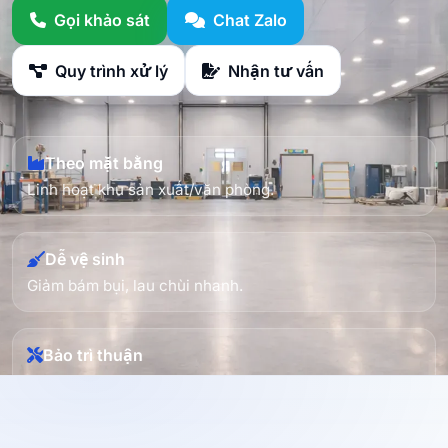
Gọi khảo sát
Chat Zalo
Quy trình xử lý
Nhận tư vấn
Theo mặt bằng
Linh hoạt khu sản xuất/văn phòng.
Dễ vệ sinh
Giảm bám bụi, lau chùi nhanh.
Bảo trì thuận
Có cửa thăm/đường kỹ thuật.
Gửi diện tích + mặt bằng + yêu cầu vệ sinh/ẩm để nhận