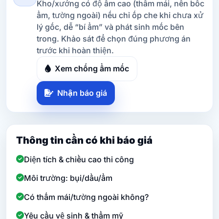
Kho/xưởng có độ ẩm cao (thấm mái, nền bốc
ẩm, tường ngoài) nếu chỉ ốp che khi chưa xử
lý gốc, dễ “bí ẩm” và phát sinh mốc bên
trong. Khảo sát để chọn đúng phương án
trước khi hoàn thiện.
Xem chống ẩm mốc
Nhận báo giá
Thông tin cần có khi báo giá
Diện tích & chiều cao thi công
Môi trường: bụi/dầu/ẩm
Có thấm mái/tường ngoài không?
Yêu cầu vệ sinh & thẩm mỹ