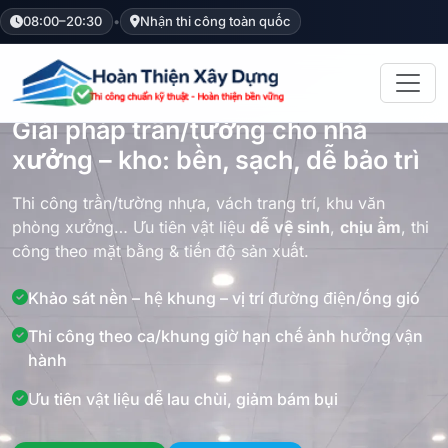
08:00–20:30
•
Nhận thi công toàn quốc
Nhà xưởng – kho
Dễ vệ sinh
Bền – phù hợp khu ẩm
Giải pháp trần/tường cho nhà
xưởng – kho: bền, sạch, dễ bảo trì
Thi công trần/tường nhựa, vách trang trí, khu văn
phòng xưởng… Ưu tiên vật liệu
dễ vệ sinh
,
chịu ẩm
, thi
công theo mặt bằng & tiến độ sản xuất.
Khảo sát nền – hệ khung – vị trí đường điện/ống gió
Thi công theo ca/khung giờ hạn chế ảnh hưởng vận
hành
Ưu tiên vật liệu dễ lau chùi, giảm bám bụi