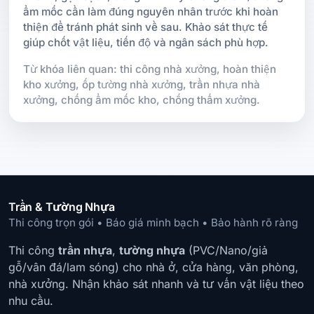
ẩm mốc cần làm đúng nguyên nhân trước khi hoàn
thiện để tránh phát sinh về sau. Khảo sát thực tế
giúp chốt vật liệu, tiến độ và ngân sách phù hợp.
Từ khóa liên quan: thi công nhà xưởng, hoàn thiện
kho xưởng, ốp tường nhà xưởng, trần nhựa nhà
xưởng, chống ẩm mốc kho, chống thấm xưởng.
Trần & Tường Nhựa
Thi công trọn gói • Báo giá minh bạch • Bảo hành rõ ràng
Thi công
trần nhựa
,
tường nhựa
(PVC/Nano/giả
gỗ/vân đá/lam sóng) cho nhà ở, cửa hàng, văn phòng,
nhà xưởng. Nhận khảo sát nhanh và tư vấn vật liệu theo
nhu cầu.